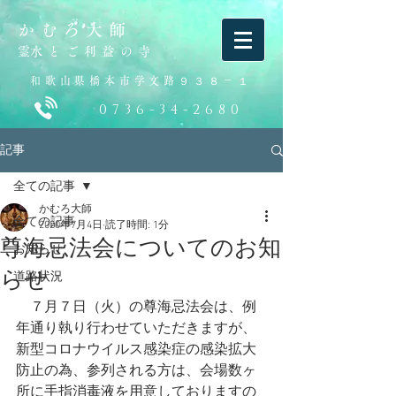
かむろ大師
​霊水とご利益の寺
和歌山県橋本市学文路９３８－１
0736-34-2680
記事
全ての記事
かむろ大師
全ての記事
2020年7月4日
読了時間: 1分
尊海忌法会についてのお知
お知らせ
らせ
道路状況
　７月７日（火）の尊海忌法会は、例
年通り執り行わせていただきますが、
新型コロナウイルス感染症の感染拡大
防止の為、参列される方は、会場数ヶ
所に手指消毒液を用意しておりますの