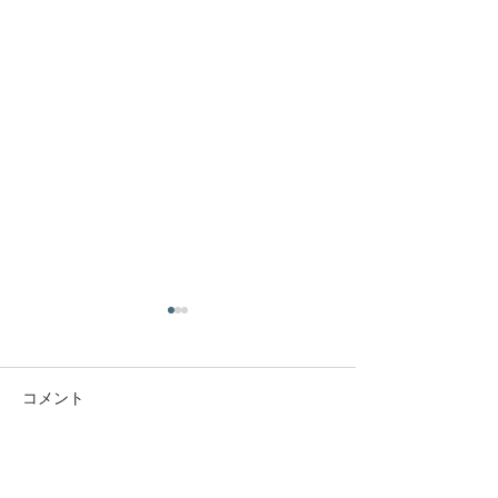
コメント
コメントを追加…
「かむろ稚児大師」絵
「かむろ稚児大