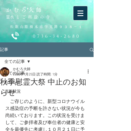
かむろ大師
​霊水とご利益の寺
和歌山県橋本市学文路９３８－１
0736-34-2680
記事
全ての記事
かむろ大師
全ての記事
2020年9月25日
読了時間: 1分
秋季慰霊大祭 中止のお知
お知らせ
らせ
道路状況
　ご存じのように、新型コロナウイル
ス感染症の予断を許さない状況が今も
尚続いております。この状況を受けま
して、ご参拝者及び奉仕者の健康と安
全を最優先に考慮し１０月２１日に予