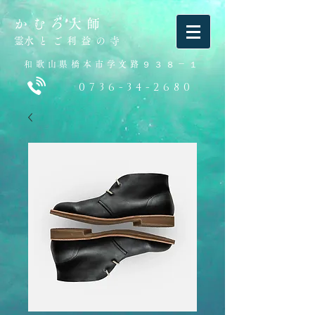
かむろ大師
​霊水とご利益の寺
和歌山県橋本市学文路９３８－１
0736-34-2680