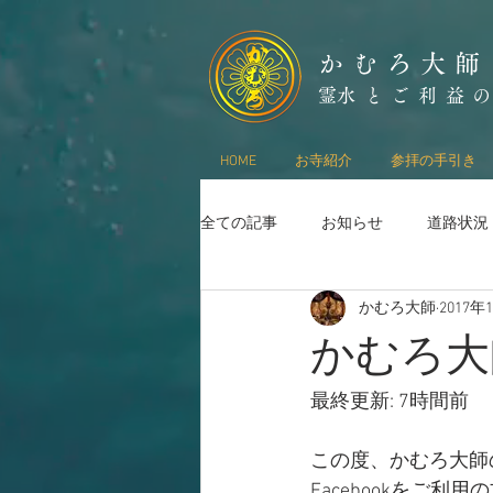
かむろ大師
​霊水とご利益
HOME
お寺紹介
参拝の手引き
全ての記事
お知らせ
道路状況
かむろ大師
2017年
かむろ大師
最終更新: 7時間前
この度、かむろ大師の 
Facebookをご利