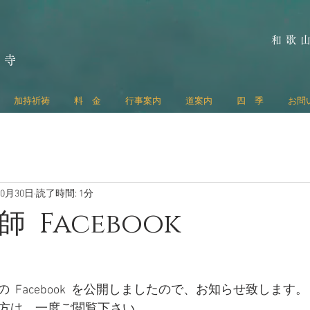
和歌
の寺
加持祈祷
料 金
行事案内
道案内
四 季
お問
10月30日
読了時間: 1分
 Facebook
 Facebook  を公開しましたので、お知らせ致します。
用の方は、一度ご閲覧下さい