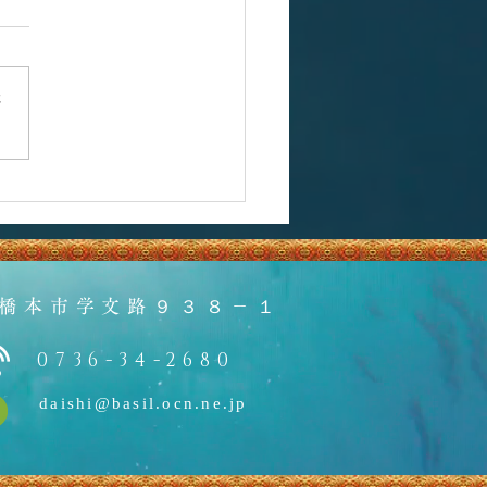
さ
橋本市学文路９３８－１
0736-34-2680
daishi@basil.ocn.ne.jp