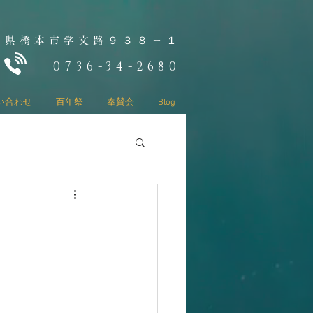
山県橋本市学文路９３８－１
0736-34-2680
い合わせ
百年祭
奉賛会
Blog
 